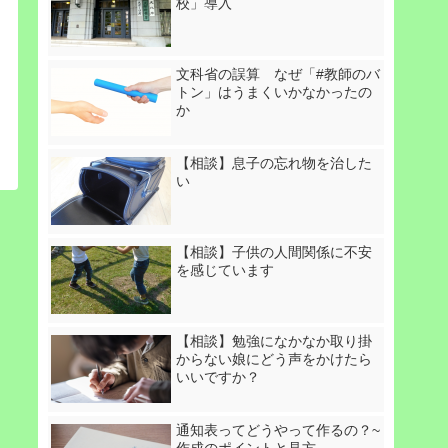
校」導入
文科省の誤算 なぜ「#教師のバ
トン」はうまくいかなかったの
か
【相談】息子の忘れ物を治した
い
【相談】子供の人間関係に不安
を感じています
【相談】勉強になかなか取り掛
からない娘にどう声をかけたら
いいですか？
通知表ってどうやって作るの？~
作成のポイントと見方