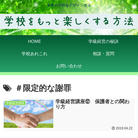
未来の学校をデザインする
HOME
学級経営の秘訣
学校あれこれ
相談・質問
お問い合わせ
＃限定的な謝罪
学級経営講座⑫ 保護者との関わ
学級経営講座
り方
2019.04.22