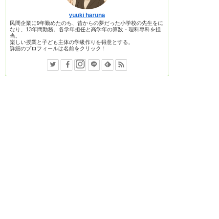
yuuki haruna
民間企業に9年勤めたのち、昔からの夢だった小学校の先生をに
なり、13年間勤務。各学年担任と高学年の算数・理科専科を担
当。
楽しい授業と子ども主体の学級作りを得意とする。
詳細のプロフィールは名前をクリック！